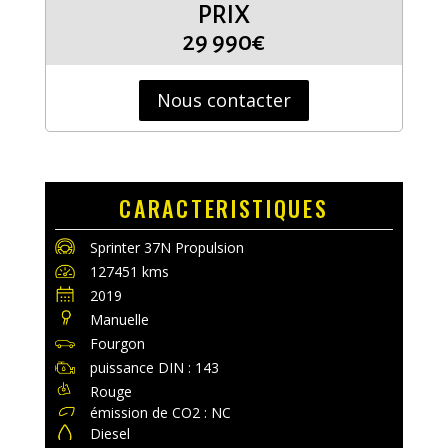
PRIX
29 990€
Nous contacter
CARACTERISTIQUES
Sprinter 37N Propulsion
127451 kms
2019
Manuelle
Fourgon
puissance DIN : 143
Rouge
émission de CO2 : NC
Diesel