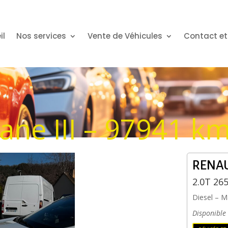
il
Nos services
Vente de Véhicules
Contact et
ane III – 97941 k
RENA
2.0T 26
Diesel
–
M
Disponible