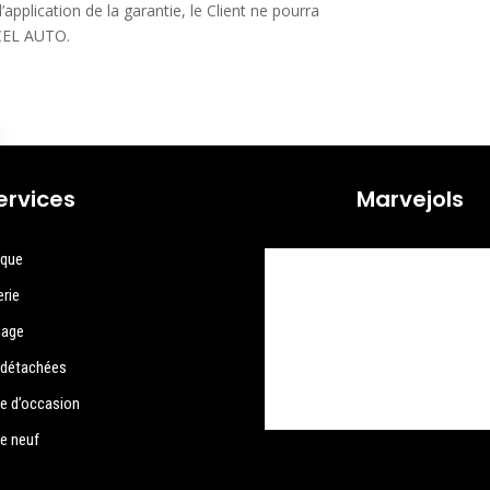
’application de la garantie, le Client ne pourra
XCEL AUTO.
ervices
Marvejols
ique
erie
nage
 détachées
le d’occasion
le neuf