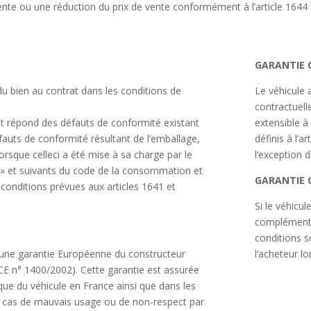
 vente ou une réduction du prix de vente conformément à l’article 1644 d
GARANTIE 
u bien au contrat dans les conditions de
Le véhicule 
contractuell
et répond des défauts de conformité existant
extensible à
éfauts de conformité résultant de l’emballage,
définis à l’a
lorsque celleci a été mise à sa charge par le
l’exception 
. » et suivants du code de la consommation et
GARANTIE 
conditions prévues aux articles 1641 et
Si le véhicul
complémentai
conditions s
 une garantie Européenne du constructeur
l’acheteur lo
E n° 1400/2002). Cette garantie est assurée
que du véhicule en France ainsi que dans les
 cas de mauvais usage ou de non-respect par