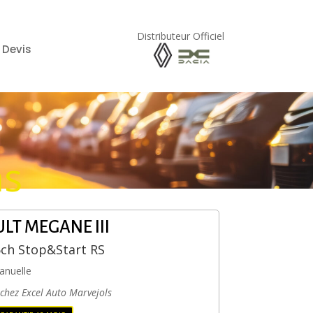
Distributeur Officiel
 Devis
ms
ULT
MEGANE III
5ch Stop&Start RS
anuelle
 chez Excel Auto Marvejols