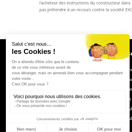
l’acheteur des instructions du constructeur dans l
pas prétendre à un recours contre la société E
Nos S
Votre partenaire de confiance pour tous vos
Mécan
besoins automobiles
Carros
Contactez nous
Dépan
Pièces
Véhicu
Véhicu