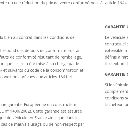
 vente ou une réduction du prix de vente conformément à l’article 1644 d
GARANTIE 
u bien au contrat dans les conditions de
Le véhicule 
contractuell
et répond des défauts de conformité existant
extensible à
éfauts de conformité résultant de l’emballage,
définis à l’a
lorsque celleci a été mise à sa charge par le
l’exception 
. » et suivants du code de la consommation et
GARANTIE 
conditions prévues aux articles 1641 et
Si le véhicul
complémentai
conditions s
 une garantie Européenne du constructeur
l’acheteur lo
E n° 1400/2002). Cette garantie est assurée
que du véhicule en France ainsi que dans les
 cas de mauvais usage ou de non-respect par