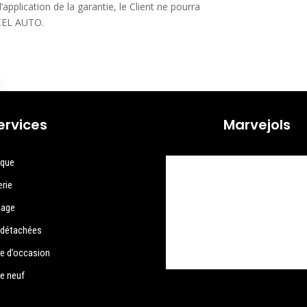
’application de la garantie, le Client ne pourra
XCEL AUTO.
ervices
Marvejols
ique
erie
nage
 détachées
le d’occasion
le neuf