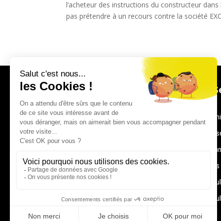
l’acheteur des instructions du constructeur dans l
pas prétendre à un recours contre la société E
Nos S
Votre partenaire de confiance pour tous vos
Mécan
besoins automobiles
Carros
Contactez nous
Dépan
Pièces
Véhicu
Véhicu