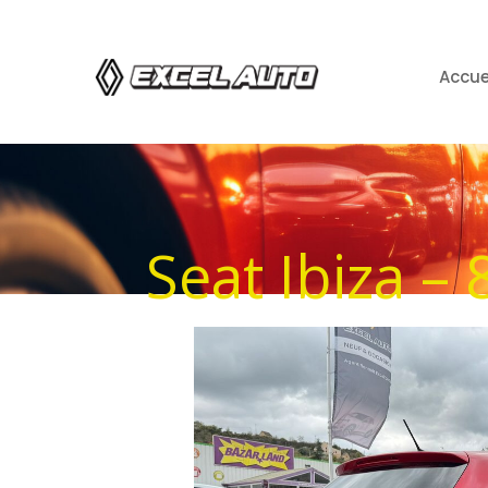
Accue
Seat Ibiza –